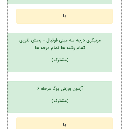
یا
مربیگری درجه سه مینی فوتبال - بخش تئوری
تمام رشته ها تمام درجه ها
(مشترک)
آزمون ورزش یوگا مرحله ۶
(مشترک)
یا