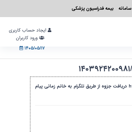
سامانه
بیمه فدراسیون پزشکی
ایجاد حساب کاربری
ورود کاربران
۱۴۰۵/۰۵/۱۷
دوره به صورت سراسری و آنلاین می باشد جهت عضویت در گروه وارد لینک زیر شوید https://t.me/+jPY۸j۰MhpWc۴OWI۰ دریافت جزوه از طریق تلگرام به خانم زمانی پیام