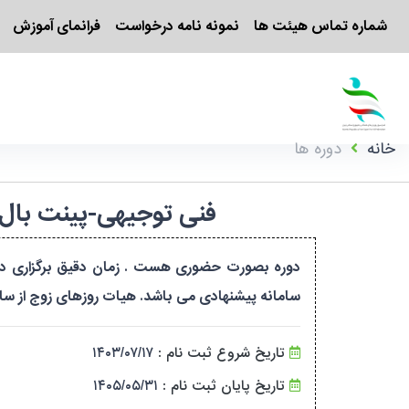
شماره تماس هیئت ها
نمونه نامه درخواست
فرانمای آموزش
خانه
دوره ها
فنی توجیهی-پینت بال-تبریز-درجه ۳-آقایان-آذربایجان
دوره بصورت حضوری هست . زمان دقیق برگزاری دور
سامانه پیشنهادی می باشد. هیات روزهای زوج از ساعت ۱۷/۳۰ تا ۲۰ - استادیوم تختی سالن ف
تاریخ شروع ثبت نام :
۱۴۰۳/۰۷/۱۷
تاریخ پایان ثبت نام :
۱۴۰۵/۰۵/۳۱