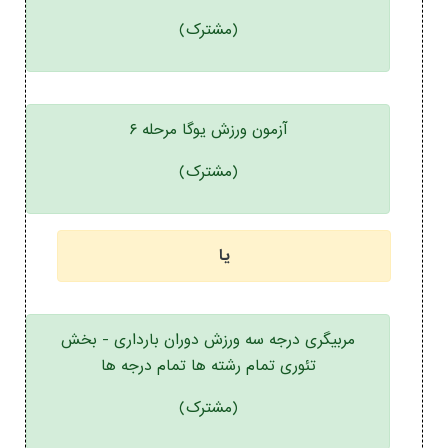
(مشترک)
آزمون ورزش یوگا مرحله ۶
(مشترک)
یا
مربیگری درجه سه ورزش دوران بارداری - بخش
تئوری تمام رشته ها تمام درجه ها
(مشترک)